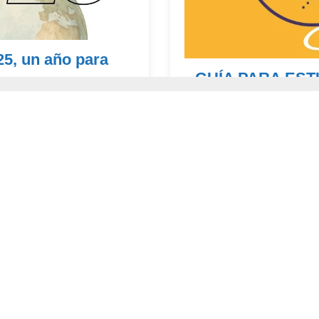
25, un año para
GUÍA PARA EST
SUS FAMILIAS: 
n fuerza, es necesario
CUIDAR NUEST
ño pasado y repensar cómo
Con el lema “Si te importa e
cambio. Ayuda a erradicar l
desigualdades...
Continúa leyendo