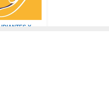
UDIANTES Y
TIPS PARA
RO PLANETA
l futuro, protagoniza el
a pobreza, a reducir las