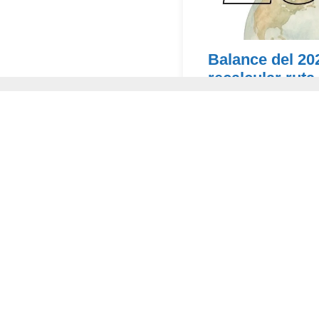
Balance del 20
recalcular ruta
Para empezar el 2026 co
hacer un balance del a
van los Objetivos...
Continúa leyendo