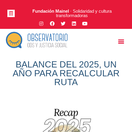
Fundación Mainel
· Solidaridad y cultura
transformadoras
Justicia Social
A Fondo
BALANCE DEL 2025, UN
AÑO PARA RECALCULAR
RUTA