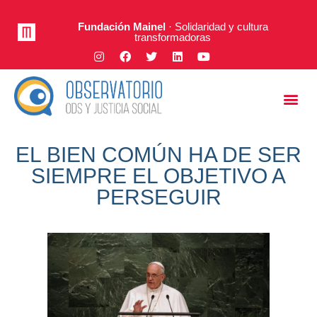
Fundación Mainel
· Solidaridad y cultura
transformadoras
Justicia Social
A Fondo
EL BIEN COMÚN HA DE SER
SIEMPRE EL OBJETIVO A
PERSEGUIR