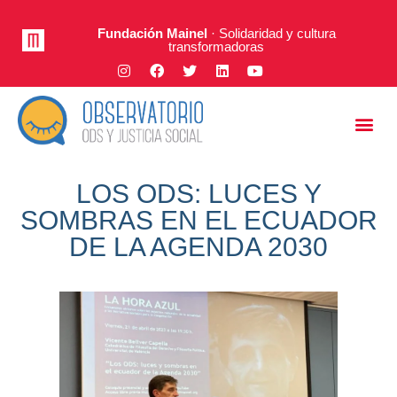
Fundación Mainel
· Solidaridad y cultura
transformadoras
Justicia Social
A Fondo
LOS ODS: LUCES Y
SOMBRAS EN EL ECUADOR
DE LA AGENDA 2030