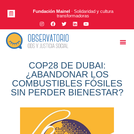
Fundación Mainel
· Solidaridad y cultura
transformadoras
Justicia Social
A Fondo
COP28 DE DUBAI:
¿ABANDONAR LOS
COMBUSTIBLES FÓSILES
SIN PERDER BIENESTAR?