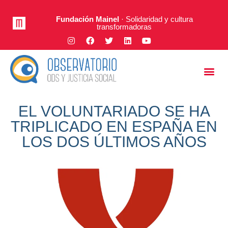
Fundación Mainel
· Solidaridad y cultura
transformadoras
Justicia Social
A Fondo
EL VOLUNTARIADO SE HA
TRIPLICADO EN ESPAÑA EN
LOS DOS ÚLTIMOS AÑOS