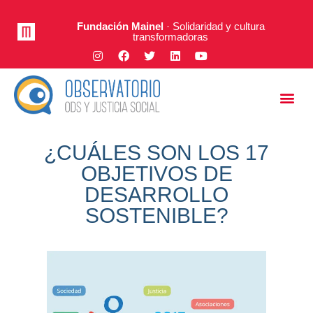
Fundación Mainel
· Solidaridad y cultura
transformadoras
Justicia Social
A Fondo
¿CUÁLES SON LOS 17
OBJETIVOS DE
DESARROLLO
SOSTENIBLE?