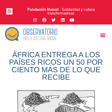
Fundación Mainel
· Solidaridad y cultura
transformadoras
Justicia Social
A Fondo
ÁFRICA ENTREGA A LOS
PAÍSES RICOS UN 50 POR
CIENTO MÁS DE LO QUE
RECIBE