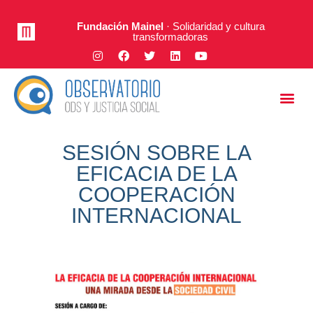
Fundación Mainel
· Solidaridad y cultura
transformadoras
Justicia Social
A Fondo
SESIÓN SOBRE LA
EFICACIA DE LA
COOPERACIÓN
INTERNACIONAL