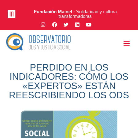
Fundación Mainel
· Solidaridad y cultura
transformadoras
Justicia Social
A Fondo
PERDIDO EN LOS
INDICADORES: CÓMO LOS
«EXPERTOS» ESTÁN
REESCRIBIENDO LOS ODS