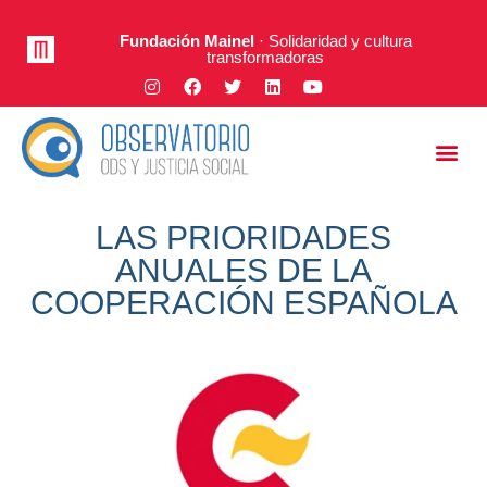
Fundación Mainel
· Solidaridad y cultura
transformadoras
Justicia Social
A Fondo
LAS PRIORIDADES
ANUALES DE LA
COOPERACIÓN ESPAÑOLA