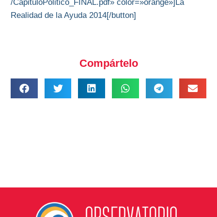
/CapituloPolitico_FINAL.pdf» color=»orange»]La
Realidad de la Ayuda 2014[/button]
Compártelo