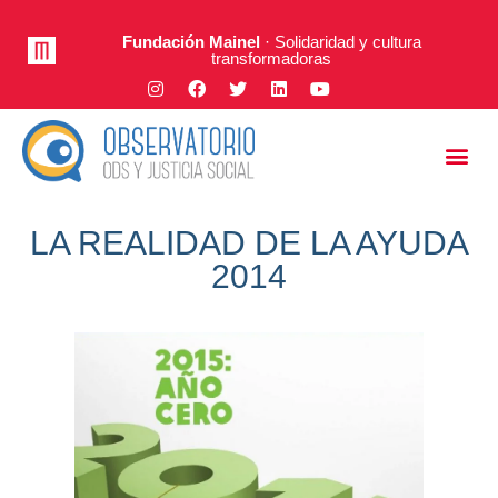
Fundación Mainel
· Solidaridad y cultura
transformadoras
Justicia Social
A Fondo
LA REALIDAD DE LA AYUDA
2014