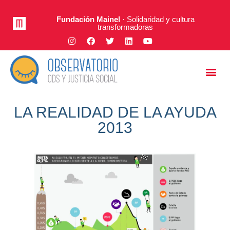
Fundación Mainel
· Solidaridad y cultura
transformadoras
Justicia Social
A Fondo
LA REALIDAD DE LA AYUDA
2013