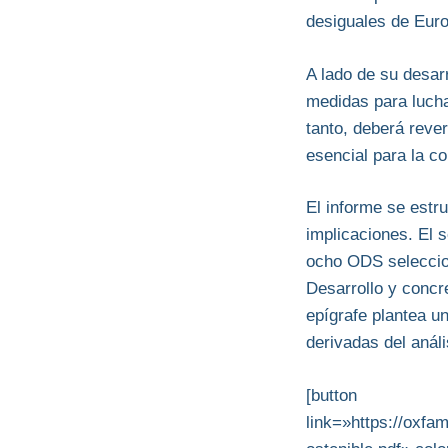
desiguales de Eur
A lado de su desarr
medidas para luchar
tanto, deberá rever
esencial para la c
El informe se estr
implicaciones. El 
ocho ODS seleccion
Desarrollo y concr
epígrafe plantea 
derivadas del análi
[button
link=»https://oxf