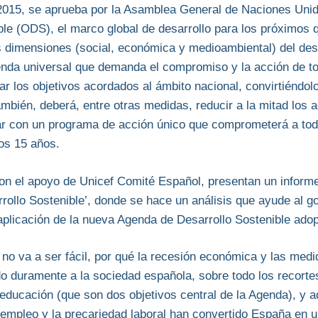
2015, se aprueba por la Asamblea General de Naciones Unid
ble (ODS), el marco global de desarrollo para los próximos 
s dimensiones (social, económica y medioambiental) del des
nda universal que demanda el compromiso y la acción de t
ar los objetivos acordados al ámbito nacional, convirtiéndolo
ambién, deberá, entre otras medidas, reducir a la mitad los 
jar con un programa de acción único que comprometerá a to
os 15 años.
n el apoyo de Unicef Comité Español, presentan un informe:
rollo Sostenible’, donde se hace un análisis que ayude al g
 aplicación de la nueva Agenda de Desarrollo Sostenible ado
a no va a ser fácil, por qué la recesión económica y las med
do duramente a la sociedad española, sobre todo los recort
a educación (que son dos objetivos central de la Agenda), y
empleo y la precariedad laboral han convertido España en 