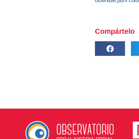
ostenible.pdf» col
Compártelo