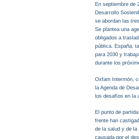
En septiembre de 
Desarrollo Sosteni
se abordan las tre
Se plantea una age
obligados a traslad
pública. España, t
para 2030 y traba
durante los próxim
Oxfam Intermón, co
la Agenda de Desar
los desafíos en la
El punto de partid
frente han castiga
de la salud y de l
causada por el des