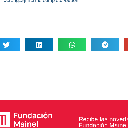
or=»orange»]Informe completo[/button]
Recibe las noved
Fundación Mainel 