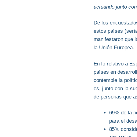
actuando junto co
De los encuestados
estos países (serí
manifestaron que la
la Unión Europea.
En lo relativo a E
países en desarrol
contemple la polít
es, junto con la s
de personas que as
69% de la p
para el desa
85% conside