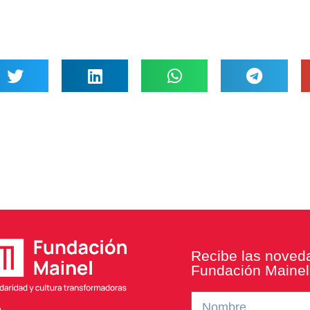
Recibe las noved
Fundación Mainel 