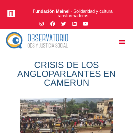
Fundación Mainel
· Solidaridad y cultura
transformadoras
Justicia Social
A Fondo
CRISIS DE LOS
ANGLOPARLANTES EN
CAMERUN