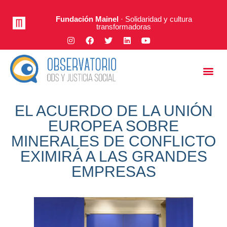
Fundación Mainel
· Solidaridad y cultura
transformadoras
Justicia Social
A Fondo
EL ACUERDO DE LA UNIÓN
EUROPEA SOBRE
MINERALES DE CONFLICTO
EXIMIRÁ A LAS GRANDES
EMPRESAS