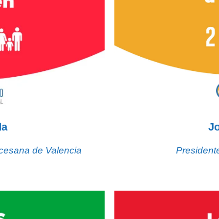
da
Jo
ocesana de Valencia
President