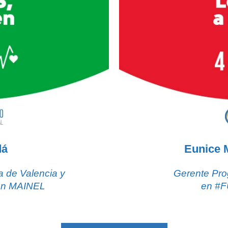
dá
Eunice 
a de Valencia y
Gerente Pro
ion MAINEL
en #F