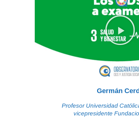
Germán Cer
Profesor Universidad Católic
vicepresidente Fundac