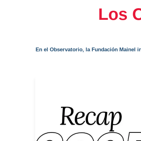
Los O
En el Observatorio, la Fundación Mainel i