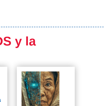
S y la
s